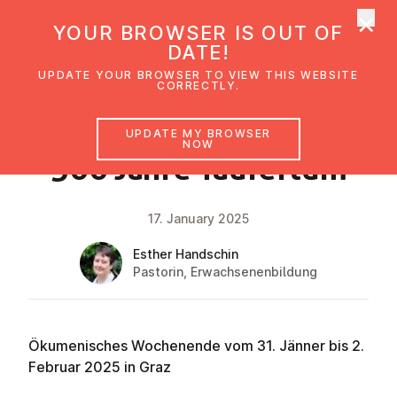
×
UMC Austria
YOUR BROWSER IS OUT OF
Ope
DATE!
UPDATE YOUR BROWSER TO VIEW THIS WEBSITE
CORRECTLY.
NEWS
UPDATE MY BROWSER
NOW
500 Jahre Täufertum
17. January 2025
Esther Handschin
Pastorin, Erwachsenenbildung
Ökumenisches Wochenende vom 31. Jänner bis 2.
Februar 2025 in Graz