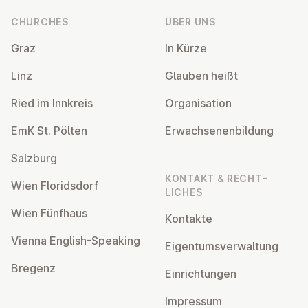
CHURCHES
ÜBER UNS
Graz
In Kürze
Linz
Glauben heißt
Ried im Innkreis
Or­gan­isa­tion
EmK St. Pölten
Er­wach­sen­en­bildung
Salzburg
KONTAKT & RECHT­
Wien Flor­idsdorf
LICHES
Wien Fünfhaus
Kontakte
Vienna English-Speaking
Ei­gentums­ver­wal­tung
Bregenz
Ein­rich­tun­gen
Impressum