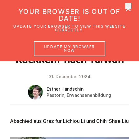
×
UMC Austria
YOUR BROWSER IS OUT OF
Ope
DATE!
UPDATE YOUR BROWSER TO VIEW THIS WEBSITE
CORRECTLY.
NEWS
UPDATE MY BROWSER
NOW
Rückkehr nach Taiwan
31. December 2024
Esther Handschin
Pastorin, Erwachsenenbildung
Abschied aus Graz für Lichiou Li und Chih-Shae Liu