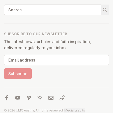
Search
Start
SUBSCRIBE TO OUR NEWSLETTER
The latest news, articles and faith inspiration,
delivered regularly to your inbox.
Email address
Subscribe
© 2026 UMC Austria, All rights reserved.
Media credits