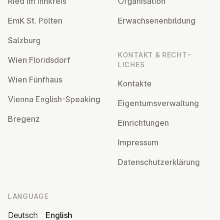
Ried im Innkreis
Or­gan­isa­tion
EmK St. Pölten
Er­wach­sen­en­bildung
Salzburg
KONTAKT & RECHT­
Wien Flor­idsdorf
LICHES
Wien Fünfhaus
Kontakte
Vienna English-Speaking
Ei­gentums­ver­wal­tung
Bregenz
Ein­rich­tun­gen
Impressum
Datens­chutzerklärung
LANGUAGE
Deutsch
English