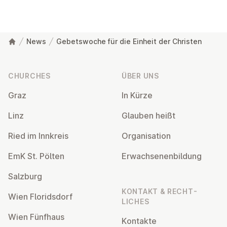
News
Gebetswoche für die Einheit der Christen
Footer
CHURCHES
ÜBER UNS
Graz
In Kürze
Linz
Glauben heißt
Ried im Innkreis
Or­gan­isa­tion
EmK St. Pölten
Er­wach­sen­en­bildung
Salzburg
KONTAKT & RECHT­
Wien Flor­idsdorf
LICHES
Wien Fünfhaus
Kontakte