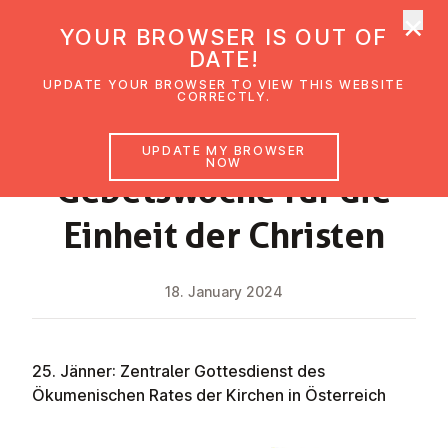
×
UMC Austria
YOUR BROWSER IS OUT OF
Ope
DATE!
UPDATE YOUR BROWSER TO VIEW THIS WEBSITE
CORRECTLY.
NEWS
UPDATE MY BROWSER
NOW
Ge­b­ets­woche für die
Einheit der Christen
18. January 2024
25. Jänner: Zentraler Gottesdienst des
Ökumenischen Rates der Kirchen in Österreich