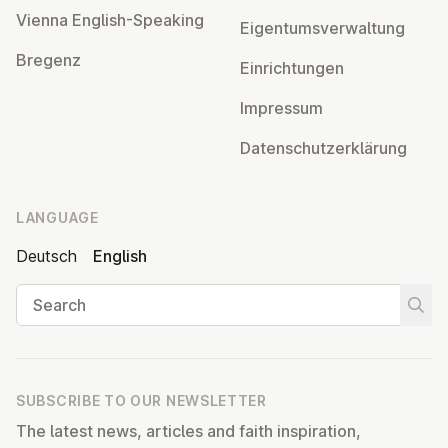
Vienna English-Speaking
Ei­gentums­ver­wal­tung
Bregenz
Ein­rich­tun­gen
Impressum
Datens­chutzerklärung
LANGUAGE
Deutsch
English
Search
Start
SUBSCRIBE TO OUR NEWSLETTER
The latest news, articles and faith inspiration,