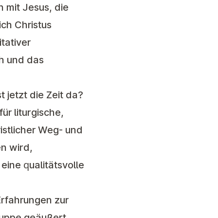
 mit Jesus, die
ch Christus
tativer
h und das
 jetzt die Zeit da?
r liturgische,
istlicher Weg- und
n wird,
eine qualitätsvolle
rfahrungen zur
ruppe geäußert