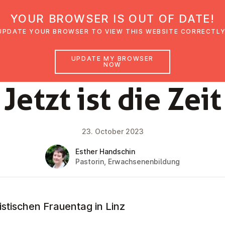
YOUR BROWSER IS OUT OF DATE!
den
Glaubensimpulse
News
Veranstal
UPDATE YOUR BROWSER TO VIEW THIS WEBSITE CORRECTLY
UPDATE MY BROWSER
NOW
NEWS
Jetzt ist die Zeit
23. October 2023
Esther Handschin
Pastorin, Erwachsenenbildung
stischen Frauentag in Linz