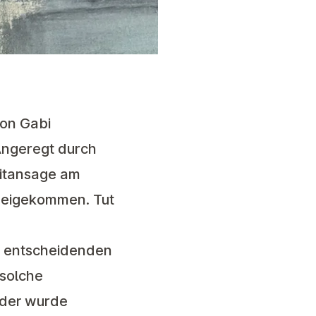
von Gabi
Angeregt durch
eitansage am
erbeigekommen. Tut
er entscheidenden
 solche
eder wurde