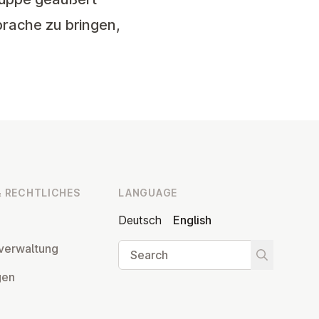
Sprache zu bringen,
 RECHT­LICHES
LANGUAGE
Deutsch
English
Search
ver­wal­tung
Start searc
­gen