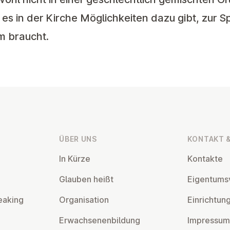
s es in der Kirche Möglichkeiten dazu gibt, zur 
m braucht.
ÜBER UNS
KONTAKT &
In Kürze
Kontakte
Glauben heißt
Ei­gentums­
eaking
Or­gan­isa­tion
Ein­rich­tun
Er­wach­sen­en­bildung
Impressum