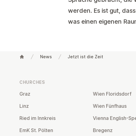
werden. Es ist gut, das
was einen eigenen Rau
News
Jetzt ist die Zeit
Footer
CHURCHES
Graz
Wien Flor­idsdorf
Linz
Wien Fünfhaus
Ried im Innkreis
Vienna English-Sp
EmK St. Pölten
Bregenz