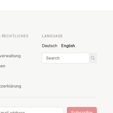
 RECHT­LICHES
LANGUAGE
Deutsch
English
Search
ver­wal­tung
Start searc
­gen
tzerklärung
il address
Subscribe