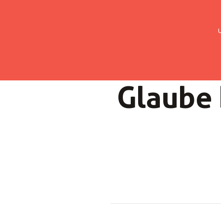
UMC Austria
Über uns
Gemein
Glaube b