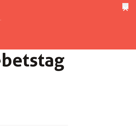
×
tungen
Suche
.
b­et­stag