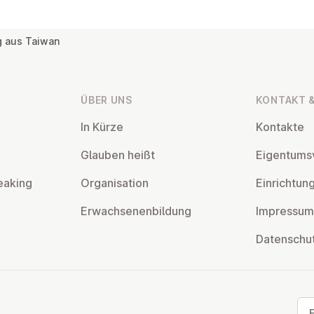
 aus Taiwan
ÜBER UNS
KONTAKT &
In Kürze
Kontakte
Glauben heißt
Ei­gentums­
eaking
Or­gan­isa­tion
Ein­rich­tun
Er­wach­sen­en­bildung
Impressum
Datens­chu
Ema