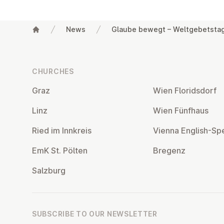
News
Glaube bewegt – Weltgebetstag
Footer
CHURCHES
Graz
Wien Flor­idsdorf
Linz
Wien Fünfhaus
Ried im Innkreis
Vienna English-Sp
EmK St. Pölten
Bregenz
Salzburg
SUBSCRIBE TO OUR NEWSLETTER