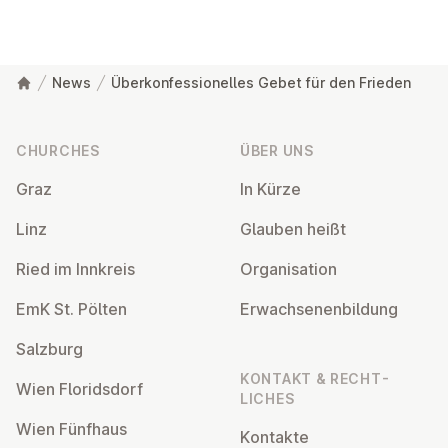
News
Überkonfessionelles Gebet für den Frieden
Footer
CHURCHES
ÜBER UNS
Graz
In Kürze
Linz
Glauben heißt
Ried im Innkreis
Or­gan­isa­tion
EmK St. Pölten
Er­wach­sen­en­bildung
Salzburg
KONTAKT & RECHT­
Wien Flor­idsdorf
LICHES
Wien Fünfhaus
Kontakte