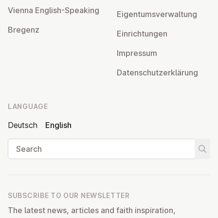
Vienna English-Speaking
Ei­gentums­ver­wal­tung
Bregenz
Ein­rich­tun­gen
Impressum
Datens­chutzerklärung
LANGUAGE
Deutsch
English
Search
Start
SUBSCRIBE TO OUR NEWSLETTER
The latest news, articles and faith inspiration,