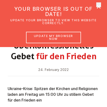
×
UMC Austria
YOUR BROWSER IS OUT OF
Ope
DATE!
UPDATE YOUR BROWSER TO VIEW THIS WEBSITE
CORRECTLY.
NEWS
UPDATE MY BROWSER
NOW
Überkon­fes­sion­elles
Gebet
für den Frieden
24. February 2022
Ukraine-Krise: Spitzen der Kirchen und Religionen
laden am Freitag um 15:00 Uhr zu stillem Gebet
für den Frieden ein