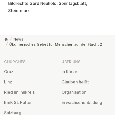
Bildrechte Gerd Neuhold, Sonntagsblatt,
Steiermark
News
Ökumenisches Gebet für Menschen auf der Flucht 2
Footer
CHURCHES
ÜBER UNS
Graz
In Kürze
Linz
Glauben heißt
Ried im Innkreis
Or­gan­isa­tion
EmK St. Pölten
Er­wach­sen­en­bildung
Salzburg