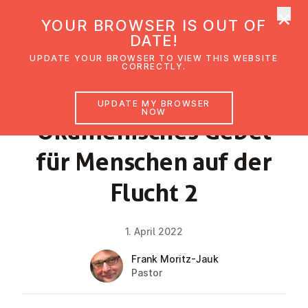
×
UMC Austria
YOUR BROWSER IS OUT OF
Ope
DATE!
UPDATE YOUR BROWSER TO VIEW THIS WEBSITE
CORRECTLY.
NEWS
UPDATE MY BROWSER
NOW
Öku­men­isches Gebet
für Menschen auf der
Flucht 2
1. April 2022
Frank Moritz-Jauk
Pastor