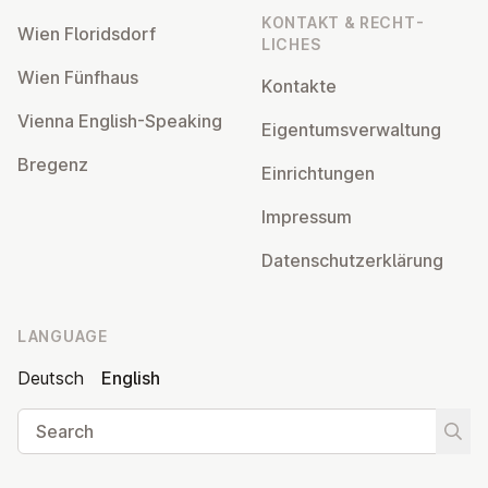
KONTAKT & RECHT­
Wien Flor­idsdorf
LICHES
Wien Fünfhaus
Kontakte
Vienna English-Speaking
Ei­gentums­ver­wal­tung
Bregenz
Ein­rich­tun­gen
Impressum
Datens­chutzerklärung
LANGUAGE
Deutsch
English
Search
Start