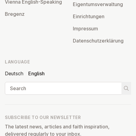
Vienna English-Speaking
Ei­gentums­ver­wal­tung
Bregenz
Ein­rich­tun­gen
Impressum
Datens­chutzerklärung
LANGUAGE
Deutsch
English
Search
Start
SUBSCRIBE TO OUR NEWSLETTER
The latest news, articles and faith inspiration,
delivered regularly to your inbox.