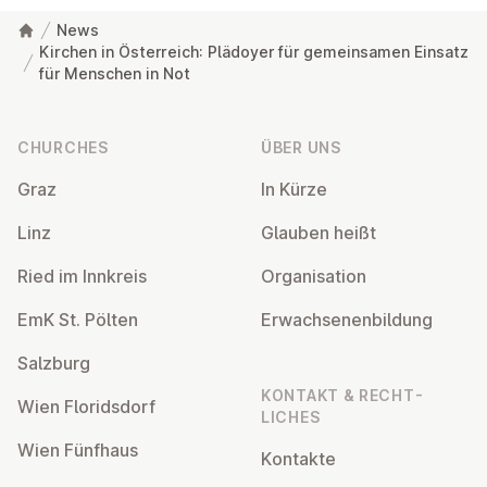
News
Kirchen in Österreich: Plädoyer für gemeinsamen Einsatz
für Menschen in Not
Footer
CHURCHES
ÜBER UNS
Graz
In Kürze
Linz
Glauben heißt
Ried im Innkreis
Or­gan­isa­tion
EmK St. Pölten
Er­wach­sen­en­bildung
Salzburg
KONTAKT & RECHT­
Wien Flor­idsdorf
LICHES
Wien Fünfhaus
Kontakte