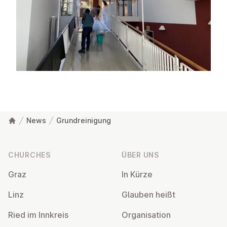
News
Grundreinigung
Footer
CHURCHES
ÜBER UNS
Graz
In Kürze
Linz
Glauben heißt
Ried im Innkreis
Or­gan­isa­tion