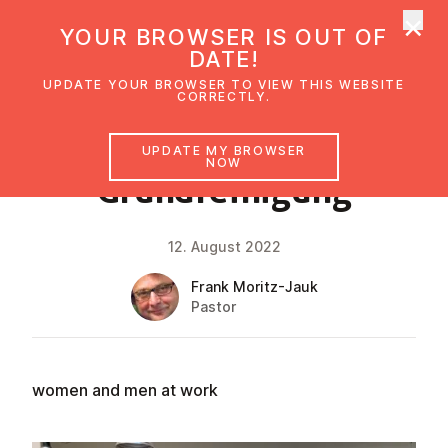
×
UMC Austria
YOUR BROWSER IS OUT OF
Ope
DATE!
UPDATE YOUR BROWSER TO VIEW THIS WEBSITE
CORRECTLY.
NEWS
UPDATE MY BROWSER
NOW
Grundrein­i­gung
12. August 2022
Frank Moritz-Jauk
Pastor
women and men at work