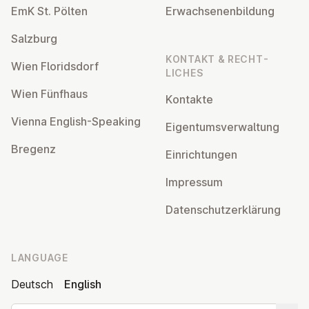
EmK St. Pölten
Er­wach­sen­en­bildung
Salzburg
KONTAKT & RECHT­
Wien Flor­idsdorf
LICHES
Wien Fünfhaus
Kontakte
Vienna English-Speaking
Ei­gentums­ver­wal­tung
Bregenz
Ein­rich­tun­gen
Impressum
Datens­chutzerklärung
LANGUAGE
Deutsch
English