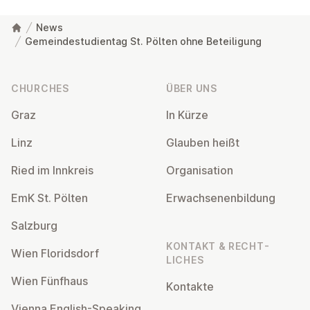
News
Gemeindestudientag St. Pölten ohne Beteiligung
Footer
CHURCHES
ÜBER UNS
Graz
In Kürze
Linz
Glauben heißt
Ried im Innkreis
Or­gan­isa­tion
EmK St. Pölten
Er­wach­sen­en­bildung
Salzburg
KONTAKT & RECHT­
Wien Flor­idsdorf
LICHES
Wien Fünfhaus
Kontakte
Vienna English-Speaking