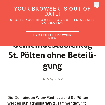
×
UMC Austria
YOUR BROWSER IS OUT OF
Ope
DATE!
UPDATE YOUR BROWSER TO VIEW THIS WEBSITE
CORRECTLY.
NEWS
UPDATE MY BROWSER
NOW
Ge­meindes­tud­i­entag
St. Pölten ohne Beteili­
gung
4. May 2022
Die Gemeinden Wien-Fünfhaus und St. Pölten
werden nun administrativ zusammengeführt