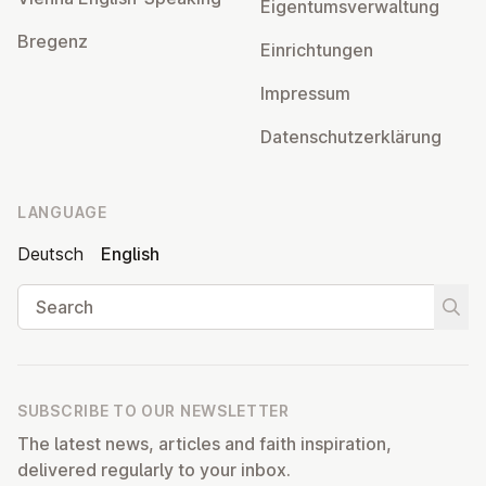
Ei­gentums­ver­wal­tung
Bregenz
Ein­rich­tun­gen
Impressum
Datens­chutzerklärung
LANGUAGE
Deutsch
English
Search
Start
SUBSCRIBE TO OUR NEWSLETTER
The latest news, articles and faith inspiration,
delivered regularly to your inbox.