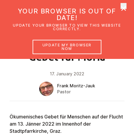
×
UMC Austria
YOUR BROWSER IS OUT OF
Ope
DATE!
UPDATE YOUR BROWSER TO VIEW THIS WEBSITE
CORRECTLY.
NEWS
UPDATE MY BROWSER
NOW
Gebet für Moria
17. January 2022
Frank Moritz-Jauk
Pastor
Ökumenisches Gebet für Menschen auf der Flucht
am 13. Jänner 2022 im Innenhof der
Stadtpfarrkirche, Graz.