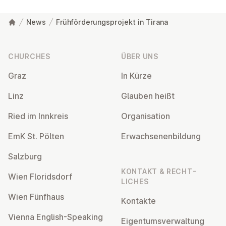
News
Frühförderungsprojekt in Tirana
Footer
CHURCHES
ÜBER UNS
Graz
In Kürze
Linz
Glauben heißt
Ried im Innkreis
Or­gan­isa­tion
EmK St. Pölten
Er­wach­sen­en­bildung
Salzburg
KONTAKT & RECHT­
Wien Flor­idsdorf
LICHES
Wien Fünfhaus
Kontakte
Vienna English-Speaking
Ei­gentums­ver­wal­tung