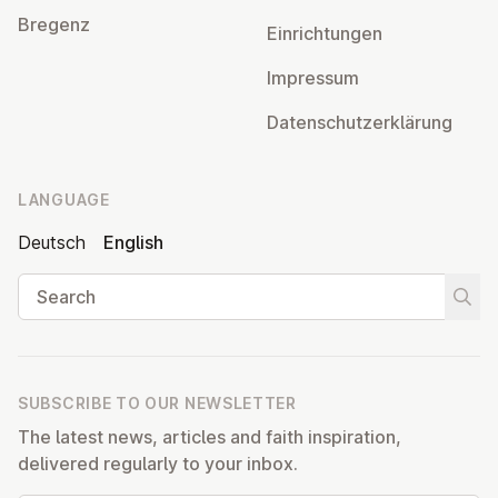
Bregenz
Ein­rich­tun­gen
Impressum
Datens­chutzerklärung
LANGUAGE
Deutsch
English
Search
Start
SUBSCRIBE TO OUR NEWSLETTER
The latest news, articles and faith inspiration,
delivered regularly to your inbox.