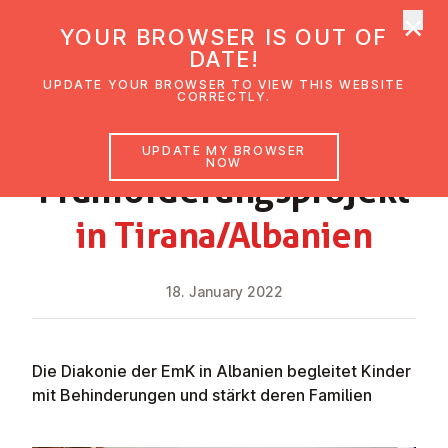
×
UMC Austria
YOUR BROWSER IS OUT OF
Ope
DATE!
UPDATE YOUR BROWSER TO VIEW THIS WEBSITE
CORRECTLY.
NEWS
UPDATE MY BROWSER
NOW
Früh­för­der­ung­s­pro­jekt
in Tirana/Albanien
18. January 2022
Die Diakonie der EmK in Albanien begleitet Kinder
mit Behinderungen und stärkt deren Familien