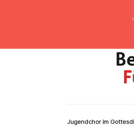
UMC Austria
Über uns
Gemein
Be
F
Jugendchor im Gottesd