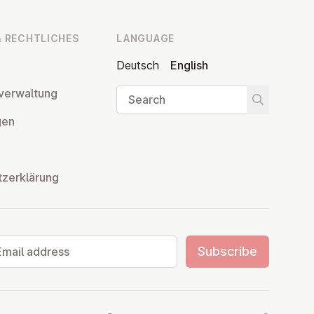
 RECHT­LICHES
LANGUAGE
Deutsch
English
Search
ver­wal­tung
Start searc
­gen
tzerklärung
il address
Subscribe