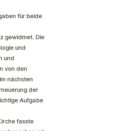
fgaben für beide
nz gewidmet. Die
logie und
rn und
en von den
 im nächsten
rneuerung der
ichtige Aufgabe
irche fasste