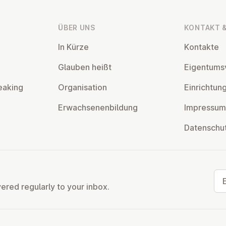
ÜBER UNS
KONTAKT &
In Kürze
Kontakte
Glauben heißt
Ei­gentums­
eaking
Or­gan­isa­tion
Ein­rich­tun
Er­wach­sen­en­bildung
Impressum
Datens­chu
Ema
vered regularly to your inbox.