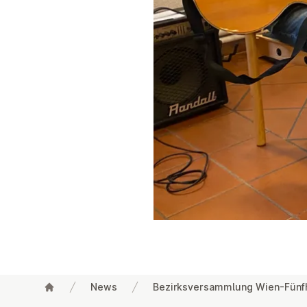
News
Bezirksversammlung Wien-Fünf
Footer