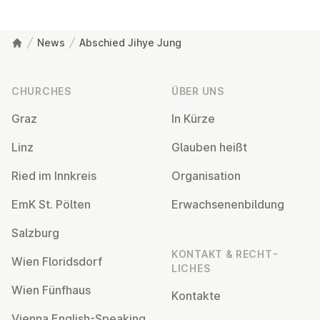
News
Abschied Jihye Jung
Footer
CHURCHES
ÜBER UNS
Graz
In Kürze
Linz
Glauben heißt
Ried im Innkreis
Or­gan­isa­tion
EmK St. Pölten
Er­wach­sen­en­bildung
Salzburg
KONTAKT & RECHT­
Wien Flor­idsdorf
LICHES
Wien Fünfhaus
Kontakte
Vienna English-Speaking