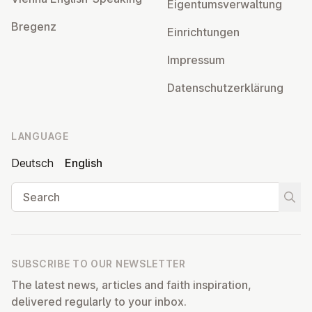
Ei­gentums­ver­wal­tung
Bregenz
Ein­rich­tun­gen
Impressum
Datens­chutzerklärung
LANGUAGE
Deutsch
English
Search
Start
SUBSCRIBE TO OUR NEWSLETTER
The latest news, articles and faith inspiration,
delivered regularly to your inbox.