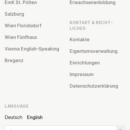
EmK St. Pölten
Er­wach­sen­en­bildung
Salzburg
KONTAKT & RECHT­
Wien Flor­idsdorf
LICHES
Wien Fünfhaus
Kontakte
Vienna English-Speaking
Ei­gentums­ver­wal­tung
Bregenz
Ein­rich­tun­gen
Impressum
Datens­chutzerklärung
LANGUAGE
Deutsch
English
Search