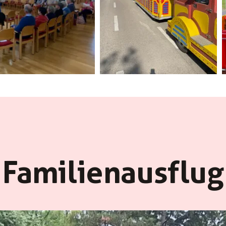
Fam­i­li­enaus­flug