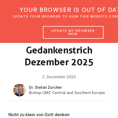
UMC Austria
YOUR BROWSER IS OUT OF DA
UPDATE YOUR BROWSER TO VIEW THIS WEBSITE COR
UPDATE MY BROWSER
NOW
FAITH IMPULSE
Gedanken­strich
Dezember 2025
2. December 2025
Dr. Stefan Zürcher
Bishop UMC Central and Southern Europe
Nicht zu klein von Gott denken