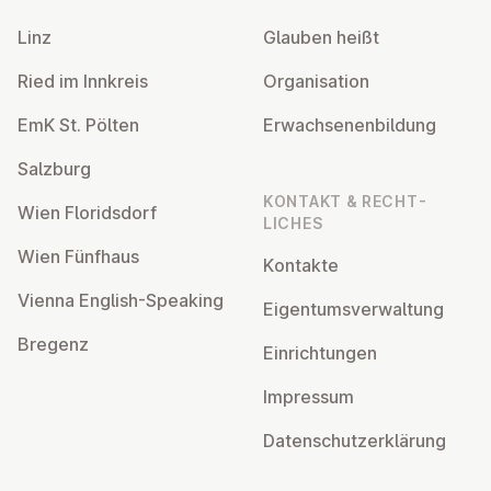
Linz
Glauben heißt
Ried im Innkreis
Or­gan­isa­tion
EmK St. Pölten
Er­wach­sen­en­bildung
Salzburg
KONTAKT & RECHT­
Wien Flor­idsdorf
LICHES
Wien Fünfhaus
Kontakte
Vienna English-Speaking
Ei­gentums­ver­wal­tung
Bregenz
Ein­rich­tun­gen
Impressum
Datens­chutzerklärung