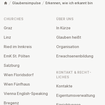
Glaubensimpulse
Erkennen, wie ich erkannt bin
Footer
CHURCHES
ÜBER UNS
Graz
In Kürze
Linz
Glauben heißt
Ried im Innkreis
Or­gan­isa­tion
EmK St. Pölten
Er­wach­sen­en­bildung
Salzburg
KONTAKT & RECHT­
Wien Flor­idsdorf
LICHES
Wien Fünfhaus
Kontakte
Vienna English-Speaking
Ei­gentums­ver­wal­tung
Bregenz
Ein­rich­tun­gen