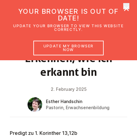
×
UMC Austria
YOUR BROWSER IS OUT OF
Ope
DATE!
UPDATE YOUR BROWSER TO VIEW THIS WEBSITE
CORRECTLY.
FAITH IMPULSE
UPDATE MY BROWSER
NOW
Erkennen, wie ich
erkannt bin
2. February 2025
Esther Handschin
Pastorin, Erwachsenenbildung
Predigt zu 1. Korinther 13,12b