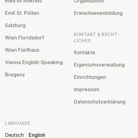
Ried im Innkreis
Or­gan­isa­tion
EmK St. Pölten
Er­wach­sen­en­bildung
Salzburg
KONTAKT & RECHT­
Wien Flor­idsdorf
LICHES
Wien Fünfhaus
Kontakte
Vienna English-Speaking
Ei­gentums­ver­wal­tung
Bregenz
Ein­rich­tun­gen
Impressum
Datens­chutzerklärung
LANGUAGE
Deutsch
English