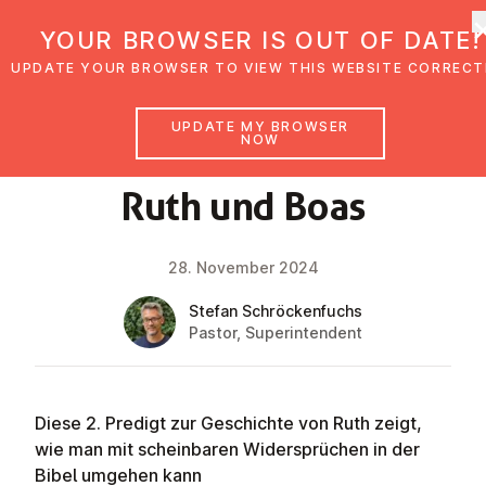
UMC Austria
YOUR BROWSER IS OUT OF DATE!
UPDATE YOUR BROWSER TO VIEW THIS WEBSITE CORRECT
UPDATE MY BROWSER
NOW
FAITH IMPULSE
Ruth und Boas
28. November 2024
Stefan Schröckenfuchs
Pastor, Superintendent
Diese 2. Predigt zur Geschichte von Ruth zeigt,
wie man mit scheinbaren Widersprüchen in der
Bibel umgehen kann