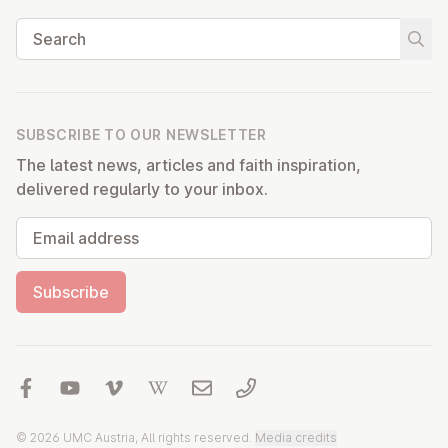
Search
Start
SUBSCRIBE TO OUR NEWSLETTER
The latest news, articles and faith inspiration,
delivered regularly to your inbox.
Email address
Subscribe
© 2026 UMC Austria, All rights reserved.
Media credits