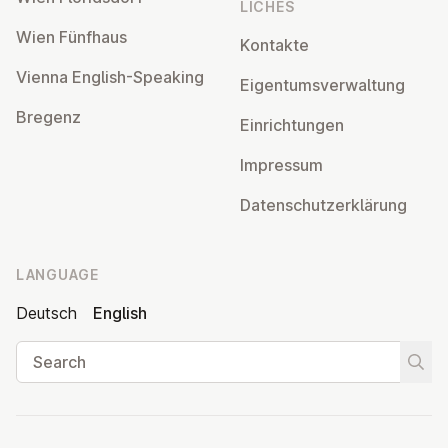
LICHES
Wien Fünfhaus
Kontakte
Vienna English-Speaking
Ei­gentums­ver­wal­tung
Bregenz
Ein­rich­tun­gen
Impressum
Datens­chutzerklärung
LANGUAGE
Deutsch
English
Search
Start