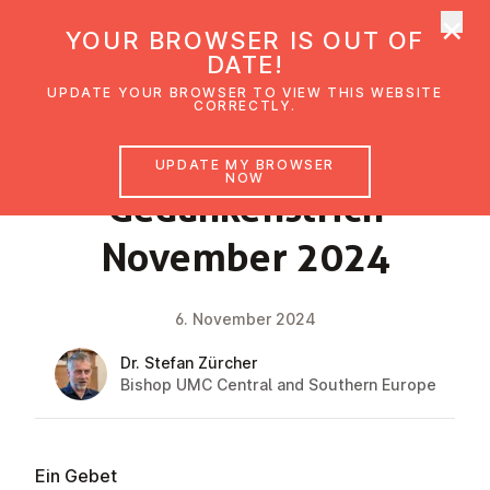
×
UMC Austria
YOUR BROWSER IS OUT OF
Ope
DATE!
UPDATE YOUR BROWSER TO VIEW THIS WEBSITE
CORRECTLY.
FAITH IMPULSE
UPDATE MY BROWSER
NOW
Gedanken­strich
November 2024
6. November 2024
Dr. Stefan Zürcher
Bishop UMC Central and Southern Europe
Ein Gebet