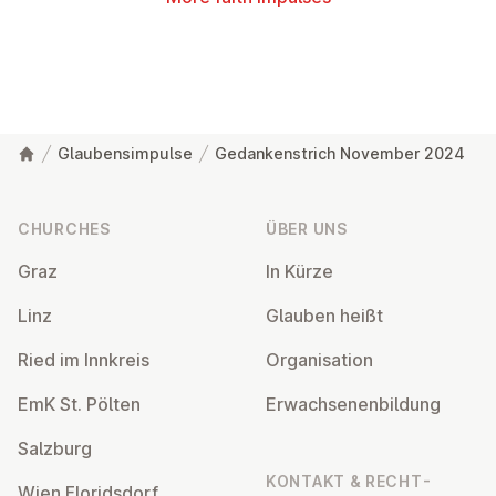
Glaubensimpulse
Gedankenstrich November 2024
Footer
CHURCHES
ÜBER UNS
Graz
In Kürze
Linz
Glauben heißt
Ried im Innkreis
Or­gan­isa­tion
EmK St. Pölten
Er­wach­sen­en­bildung
Salzburg
KONTAKT & RECHT­
Wien Flor­idsdorf