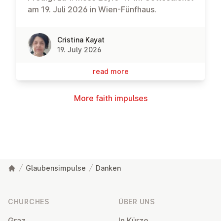
am 19. Juli 2026 in Wien-Fünfhaus.
Cristina Kayat
19. July 2026
read more
More faith impulses
Glaubensimpulse
Danken
Footer
CHURCHES
ÜBER UNS
Graz
In Kürze