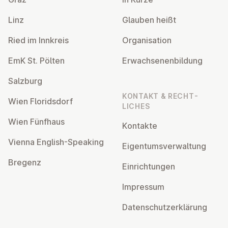
Linz
Glauben heißt
Ried im Innkreis
Or­gan­isa­tion
EmK St. Pölten
Er­wach­sen­en­bildung
Salzburg
KONTAKT & RECHT­
Wien Flor­idsdorf
LICHES
Wien Fünfhaus
Kontakte
Vienna English-Speaking
Ei­gentums­ver­wal­tung
Bregenz
Ein­rich­tun­gen
Impressum
Datens­chutzerklärung