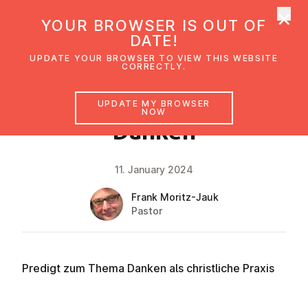
×
UMC Austria
YOUR BROWSER IS OUT OF
Ope
DATE!
UPDATE YOUR BROWSER TO VIEW THIS WEBSITE
CORRECTLY.
FAITH IMPULSE
UPDATE MY BROWSER
NOW
Danken
11. January 2024
Frank Moritz-Jauk
Pastor
Predigt zum Thema Danken als christliche Praxis