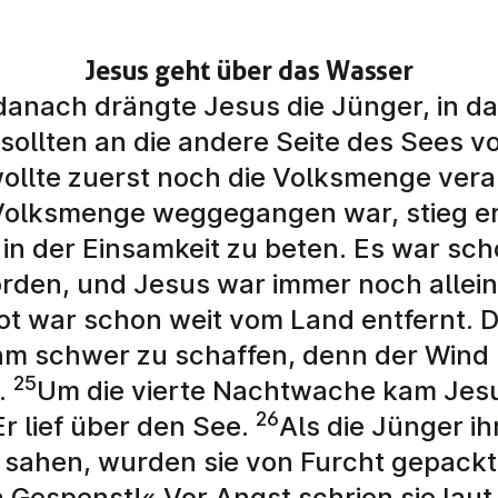
Jesus geht über das Wasser
danach drängte Jesus die Jünger, in da
 sollten an die andere Seite des Sees 
wollte zuerst noch die Volksmenge ver
 Volksmenge weggegangen war, stieg er
 in der Einsamkeit zu beten. Es war sc
den, und Jesus war immer noch allein
ot war schon weit vom Land entfernt. D
m schwer zu schaffen, denn der Wind b
25
.
Um die vierte Nachtwache kam Jes
26
r lief über den See.
Als die Jünger i
 sahen, wurden sie von Furcht gepackt. 
n Gespenst!« Vor Angst schrien sie laut