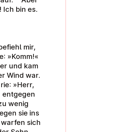
 Ich bin es.
efiehl mir,
te: »Komm!«
ser und kam
er Wind war.
ie: »Herr,
d entgegen
 zu wenig
egen sie ins
 warfen sich
 der Sohn