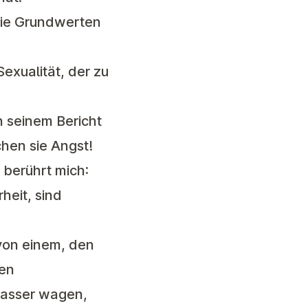
 die Grundwerten
exualität, der zu
 seinem Bericht
hen sie Angst!
 berührt mich:
rheit, sind
 von einem, den
den
 Wasser wagen,