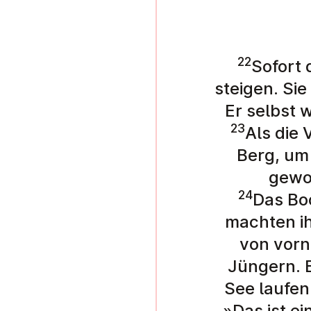
22
Sofort 
steigen. Sie
Er selbst 
23
Als die
Berg, um
gewor
24
Das Bo
machten ih
von vorn
Jüngern. E
See laufen
»Das ist ei