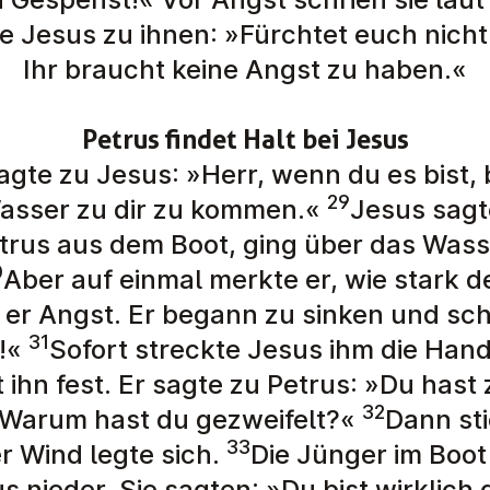
e Jesus zu ihnen: »Fürchtet euch nicht!
Ihr braucht keine Angst zu haben.«
Petrus findet Halt bei Jesus
agte zu Jesus: »Herr, wenn du es bist, b
29
asser zu dir zu kommen.«
Jesus sag
etrus aus dem Boot, ging über das Was
0
Aber auf einmal merkte er, wie stark d
er Angst. Er begann zu sinken und schr
31
h!«
Sofort streckte Jesus ihm die Han
t ihn fest. Er sagte zu Petrus: »Du hast
32
 Warum hast du gezweifelt?«
Dann sti
33
r Wind legte sich.
Die Jünger im Boot
s nieder. Sie sagten: »Du bist wirklich