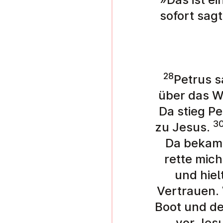
sofort sagt
28
Petrus s
über das W
Da stieg P
3
zu Jesus.
Da bekam 
rette mic
und hiel
Vertrauen.
Boot und de
vor Jesu