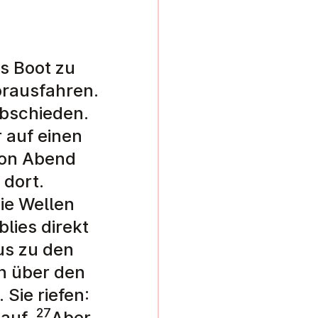
s Boot zu
vorausfahren.
abschieden.
 auf einen
hon Abend
 dort.
ie Wellen
lies direkt
us zu den
hn über den
Sie riefen:
27
 auf.
Aber