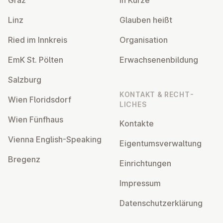
Graz
In Kürze
Linz
Glauben heißt
Ried im Innkreis
Or­gan­isa­tion
EmK St. Pölten
Er­wach­sen­en­bildung
Salzburg
KONTAKT & RECHT­
Wien Flor­idsdorf
LICHES
Wien Fünfhaus
Kontakte
Vienna English-Speaking
Ei­gentums­ver­wal­tung
Bregenz
Ein­rich­tun­gen
Impressum
Datens­chutzerklärung