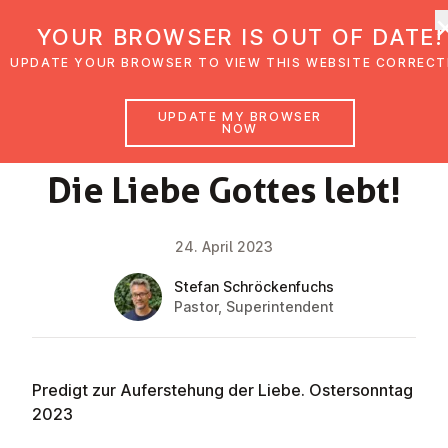
UMC Austria
YOUR BROWSER IS OUT OF DATE!
UPDATE YOUR BROWSER TO VIEW THIS WEBSITE CORRECT
UPDATE MY BROWSER
NOW
FAITH IMPULSE
Die Liebe Gottes lebt!
24. April 2023
Stefan Schröckenfuchs
Pastor, Superintendent
Predigt zur Auferstehung der Liebe. Ostersonntag
2023