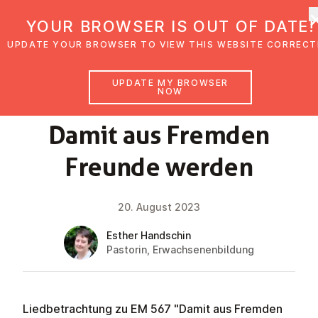
UMC Austria
YOUR BROWSER IS OUT OF DATE!
UPDATE YOUR BROWSER TO VIEW THIS WEBSITE CORRECT
UPDATE MY BROWSER
NOW
FAITH IMPULSE
Damit aus Fremden
Freunde werden
20. August 2023
Esther Handschin
Pastorin, Erwachsenenbildung
Liedbetrachtung zu EM 567 "Damit aus Fremden