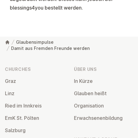
blessings4you
bestellt werden.
Glaubensimpulse
Damit aus Fremden Freunde werden
Footer
CHURCHES
ÜBER UNS
Graz
In Kürze
Linz
Glauben heißt
Ried im Innkreis
Or­gan­isa­tion
EmK St. Pölten
Er­wach­sen­en­bildung
Salzburg