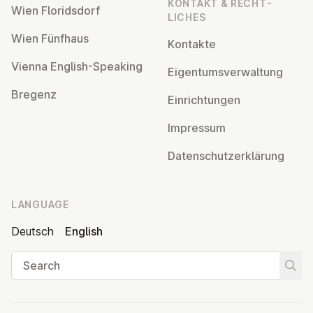
KONTAKT & RECHT­
Wien Flor­idsdorf
LICHES
Wien Fünfhaus
Kontakte
Vienna English-Speaking
Ei­gentums­ver­wal­tung
Bregenz
Ein­rich­tun­gen
Impressum
Datens­chutzerklärung
LANGUAGE
Deutsch
English
Search
Start