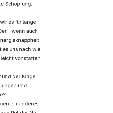
ze Schöpfung.
wir es für lange
Der – wenn auch
 Energieknappheit
t es uns nach wie
leicht vonstatten
r und der Klage
hlungen und
se?
men ein anderes
inen Ruf der Not.