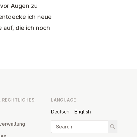
 vor Augen zu
 entdecke ich neue
auf, die ich noch
 RECHT­LICHES
LANGUAGE
Deutsch
English
Search
ver­wal­tung
Start searc
­gen