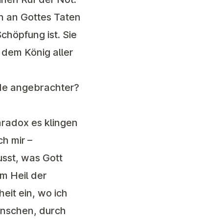
ch an Gottes Taten
chöpfung ist. Sie
 dem König aller
ade angebrachter?
aradox es klingen
h mir –
sst, was Gott
um Heil der
eit ein, wo ich
enschen, durch