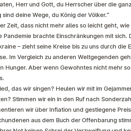
aten, Herr und Gott, du Herrscher über die gan
 sind deine Wege, du König der Völker.“
r Zeit, dass nicht mehr alles so leicht geht, wie 
e Pandemie brachte Einschränkungen mit sich. 
kraine – zieht seine Kreise bis zu uns durch die
ise. Im Vergleich zu anderen Weltgegenden geh
nen Hunger. Aber wenn Gewohntes nicht mehr so 
s.
ied, das wir singen? Heulen wir mit im Gejamme
iten? Stimmen wir ein in den Ruf nach Sonderza
ntieren wir über Inflation und gestiegene Prei
chundenen aus dem Buch der Offenbarung stim
 ihrer Not keinen Schrei der Verzweiflung und ke