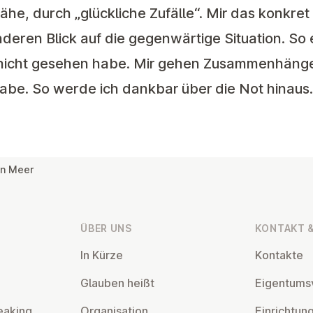
e, durch „glückliche Zufälle“. Mir das konkret
anderen Blick auf die gegenwärtige Situation. So
r nicht gesehen habe. Mir gehen Zusammenhänge 
e. So werde ich dankbar über die Not hinaus.
en Meer
ÜBER UNS
KONTAKT &
In Kürze
Kontakte
Glauben heißt
Ei­gentums­
eaking
Or­gan­isa­tion
Ein­rich­tun