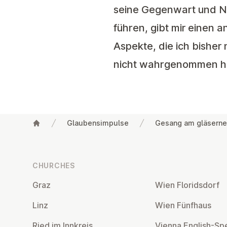
seine Gegenwart und Näh
führen, gibt mir einen 
Aspekte, die ich bishe
nicht wahrgenommen hab
Glaubensimpulse
Gesang am gläsern
Footer
CHURCHES
Graz
Wien Flor­idsdorf
Linz
Wien Fünfhaus
Ried im Innkreis
Vienna English-Sp