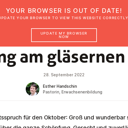
YOUR BROWSER IS OUT OF DATE!
den
Glaubensimpulse
News
Veranstal
UPDATE YOUR BROWSER TO VIEW THIS WEBSITE CORRECTLY
UPDATE MY BROWSER
NOW
FAITH IMPULSE
ng am gläsernen
28. September 2022
Esther Handschin
Pastorin, Erwachsenenbildung
spruch für den Oktober: Groß und wunderbar s
 über die ganze Schöpfung. Gerecht und zuverlä