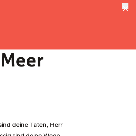
×
tungen
Suche
.
 Meer
ind deine Taten, Herr
ssig sind deine Wege,