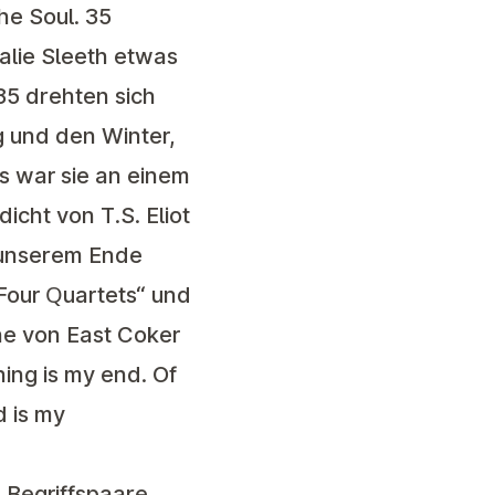
he Soul. 35
alie Sleeth etwas
85 drehten sich
g und den Winter,
s war sie an einem
cht von T.S. Eliot
In unserem Ende
„Four Quartets“ und
che von East Coker
ning is my end. Of
d is my
 Begriffspaare,