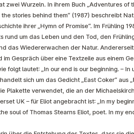
at zwei Wurzeln. In ihrem Buch „Adventures of t
 the stories behind them“ (1987) beschreibt Nat
hichte ihrer „Hymn of Promise“. Im Frühling 19
ts rund um das Leben und den Tod, den Frühlin
und das Wiedererwachen der Natur. Andererseit
im Gespräch über eine Textzeile aus einem Gedi
e folgt lautet: „In our end is our beginning. – 
s handelt sich um das Gedicht „East Coker“ aus 
 die Plakette verwendet, die an der Michaelskir
erset UK – für Eliot angebracht ist: „In my begin
the soul of Thomas Stearns Eliot, poet. In my en
rin über die Entstehung des Textes, dass sie die