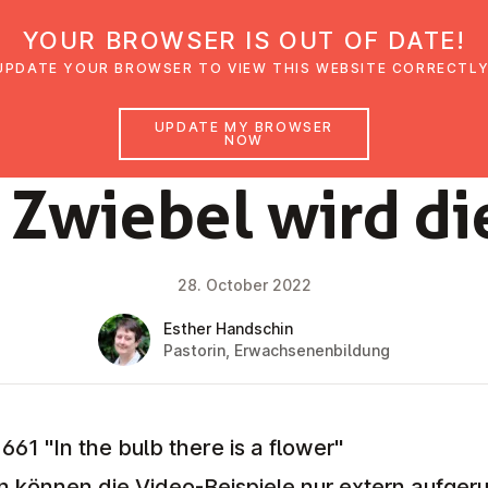
YOUR BROWSER IS OUT OF DATE!
den
Glaubensimpulse
News
Veranstal
UPDATE YOUR BROWSER TO VIEW THIS WEBSITE CORRECTLY
UPDATE MY BROWSER
NOW
FAITH IMPULSE
 Zwiebel wird d
28. October 2022
Esther Handschin
Pastorin, Erwachsenenbildung
61 "In the bulb there is a flower"
n können die Video-Beispiele nur extern aufger