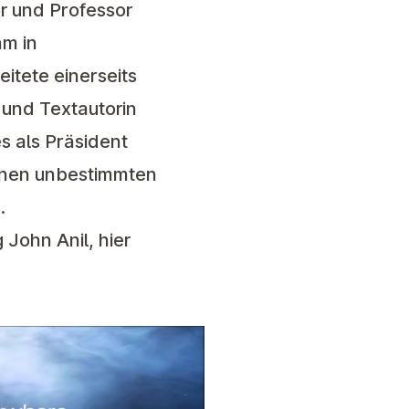
or und Professor
hm in
itete einerseits
 und Textautorin
s als Präsident
einen unbestimmten
.
John Anil, hier