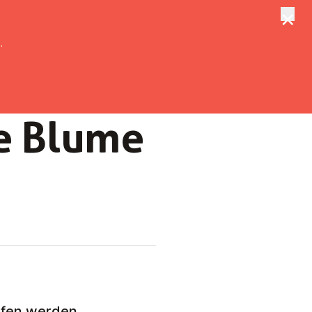
×
tungen
Suche
.
ie Blume
ufen werden.