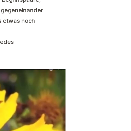
nd gegeneinander
ss etwas noch
iedes