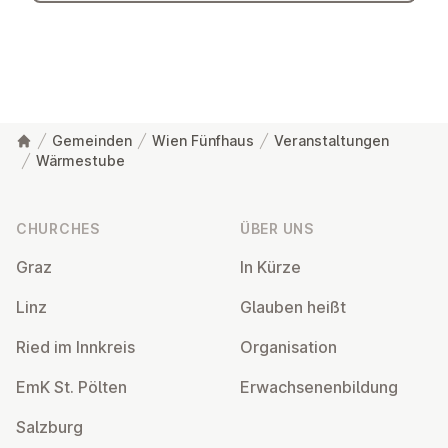
Gemeinden
Wien Fünfhaus
Veranstaltungen
Wärmestube
Footer
CHURCHES
ÜBER UNS
Graz
In Kürze
Linz
Glauben heißt
Ried im Innkreis
Or­gan­isa­tion
EmK St. Pölten
Er­wach­sen­en­bildung
Salzburg