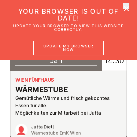
×
UMC Austria
YOUR BROWSER IS OUT OF
Ope
DATE!
UPDATE YOUR BROWSER TO VIEW THIS WEBSITE
CORRECTLY.
06
UPDATE MY BROWSER
11:00
NOW
–
Jan
14:30
WIEN FÜNFHAUS
WÄRMES­TUBE
Gemütliche Wärme und frisch gekochtes
Essen für alle.
Möglichkeiten zur Mitarbeit bei Jutta
Jutta Dietl
Wärmestube EmK Wien