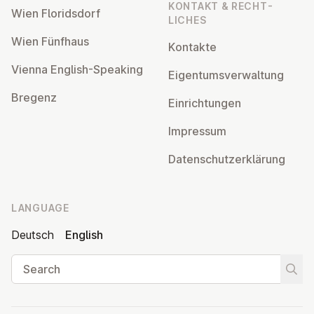
KONTAKT & RECHT­
Wien Flor­idsdorf
LICHES
Wien Fünfhaus
Kontakte
Vienna English-Speaking
Ei­gentums­ver­wal­tung
Bregenz
Ein­rich­tun­gen
Impressum
Datens­chutzerklärung
LANGUAGE
Deutsch
English
Search
Start