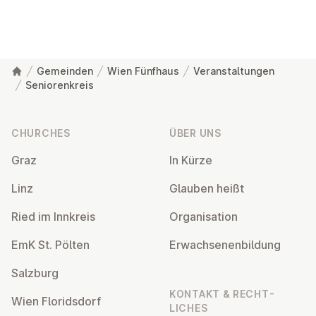
Gemeinden
Wien Fünfhaus
Veranstaltungen
Seniorenkreis
Footer
CHURCHES
ÜBER UNS
Graz
In Kürze
Linz
Glauben heißt
Ried im Innkreis
Or­gan­isa­tion
EmK St. Pölten
Er­wach­sen­en­bildung
Salzburg
KONTAKT & RECHT­
Wien Flor­idsdorf
LICHES