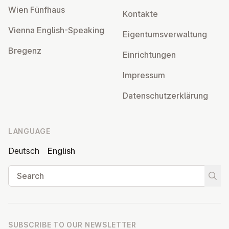
Wien Fünfhaus
Kontakte
Vienna English-Speaking
Ei­gentums­ver­wal­tung
Bregenz
Ein­rich­tun­gen
Impressum
Datens­chutzerklärung
LANGUAGE
Deutsch
English
Search
Start
SUBSCRIBE TO OUR NEWSLETTER