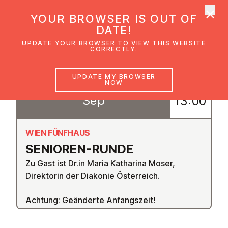
×
UMC Austria
YOUR BROWSER IS OUT OF
Ope
DATE!
UPDATE YOUR BROWSER TO VIEW THIS WEBSITE
CORRECTLY.
04
UPDATE MY BROWSER
11:00
NOW
–
Sep
13:00
WIEN FÜNFHAUS
SENIOREN-RUNDE
Zu Gast ist Dr.in Maria Katharina Moser,
Direktorin der Diakonie Österreich.
Achtung: Geänderte Anfangszeit!