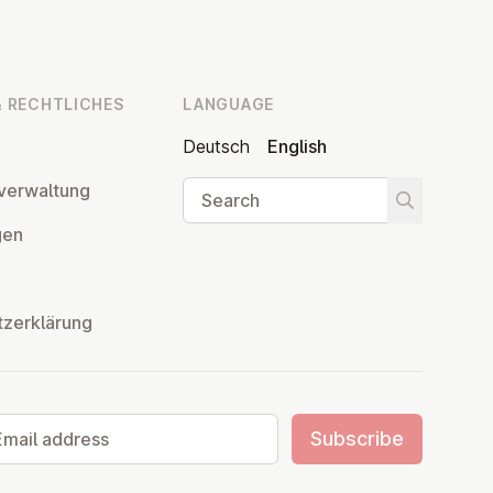
 RECHT­LICHES
LANGUAGE
Deutsch
English
Search
ver­wal­tung
Start searc
­gen
tzerklärung
il address
Subscribe