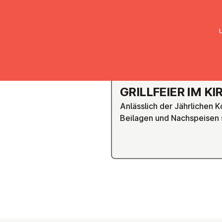
UMC Austria
Über uns
Gemein
WIEN FÜNFHAUS
GRILL­FEI­ER IM 
Anlässlich der Jährlichen 
Beilagen und Nachspeisen 