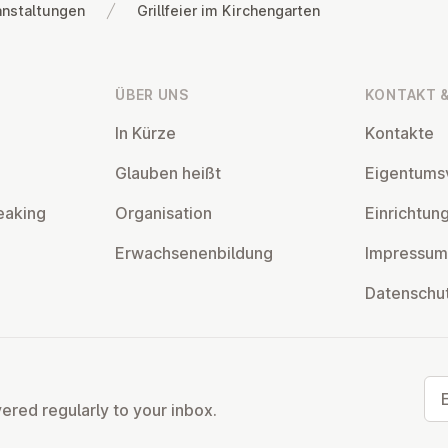
anstaltungen
Grillfeier im Kirchengarten
ÜBER UNS
KONTAKT &
In Kürze
Kontakte
Glauben heißt
Ei­gentums­
eaking
Or­gan­isa­tion
Ein­rich­tun
Er­wach­sen­en­bildung
Impressum
Datens­chu
Ema
vered regularly to your inbox.