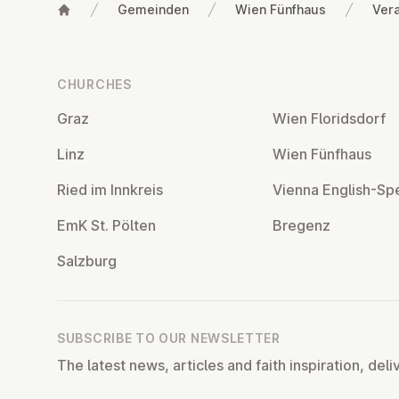
Gemeinden
Wien Fünfhaus
Ver
Footer
CHURCHES
Graz
Wien Flor­idsdorf
Linz
Wien Fünfhaus
Ried im Innkreis
Vienna English-Sp
EmK St. Pölten
Bregenz
Salzburg
SUBSCRIBE TO OUR NEWSLETTER
The latest news, articles and faith inspiration, deli