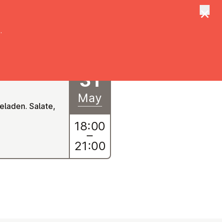
×
tungen
Suche
.
31
May
eladen. Salate,
18:00
–
21:00