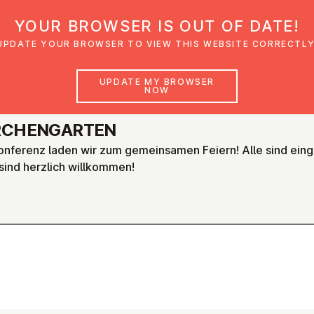
YOUR BROWSER IS OUT OF DATE!
den
Glaubensimpulse
News
Veranstal
UPDATE YOUR BROWSER TO VIEW THIS WEBSITE CORRECTLY
UPDATE MY BROWSER
NOW
KIRCHENGARTEN
Konferenz laden wir zum gemeinsamen Feiern! Alle sind eing
sind herzlich willkommen!