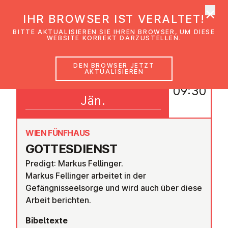
×
EmK Österreich
IHR BROWSER IST VERALTET!
Men
BITTE AKTUALISIEREN SIE IHREN BROWSER, UM DIESE
WEBSITE KORREKT DARZUSTELLEN.
DEN BROWSER JETZT
AKTUALISIEREN
12
09:30
Jän.
WIEN FÜNFHAUS
GOT­TES­DIENST
Predigt: Markus Fellinger.
Markus Fellinger arbeitet in der
Gefängnisseelsorge und wird auch über diese
Arbeit berichten.
Bibeltexte