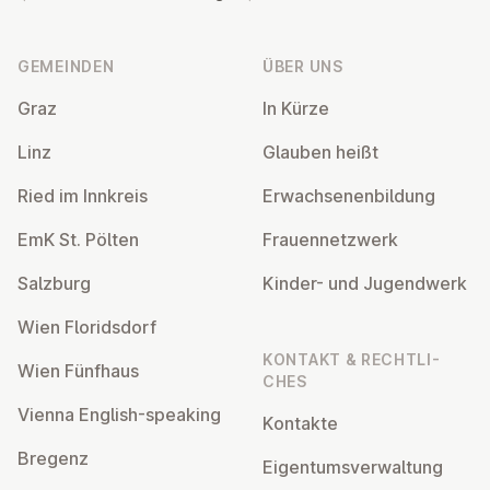
Fußzeile
GEMEINDEN
ÜBER UNS
Graz
In Kürze
Linz
Glauben heißt
Ried im Innkreis
Er­wach­se­nen­bil­dung
EmK St. Pölten
Frau­en­netz­werk
Salzburg
Kinder- und Ju­gend­werk
Wien Flo­rids­dorf
KONTAKT & RECHT­LI­
Wien Fünfhaus
CHES
Vienna English-speaking
Kontakte
Bregenz
Ei­gen­tums­ver­wal­tung