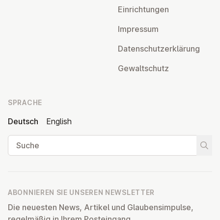
Ein­rich­tun­gen
Impressum
Da­ten­schutz­er­klä­rung
Ge­walt­schutz
SPRACHE
Deutsch
English
Suche
Suche
ABONNIEREN SIE UNSEREN NEWSLETTER
Die neuesten News, Artikel und Glaubensimpulse,
regelmäßig in Ihrem Posteingang.