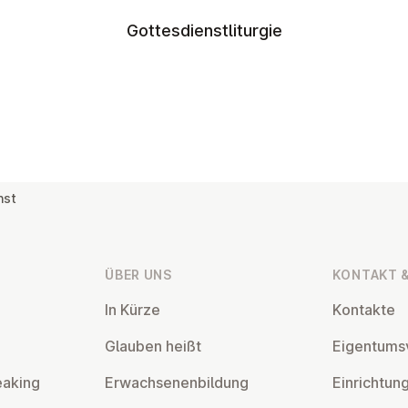
Gottesdienstliturgie
nst
ÜBER UNS
KONTAKT &
In Kürze
Kontakte
Glauben heißt
Ei­gen­tums­
eaking
Er­wach­se­nen­bil­dung
Ein­rich­tun