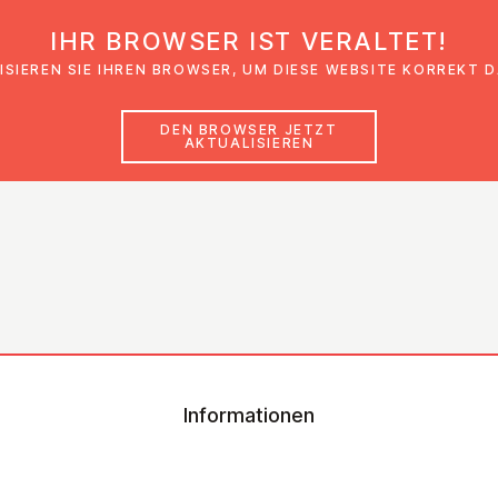
IHR BROWSER IST VERALTET!
den
Glaubensimpulse
News
Veranstal
ISIEREN SIE IHREN BROWSER, UM DIESE WEBSITE KORREKT 
DEN BROWSER JETZT
AKTUALISIEREN
Informationen