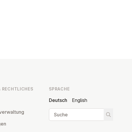
 RECHT­LI­CHES
SPRACHE
Deutsch
English
Suche
ver­wal­tung
Suche star
­gen