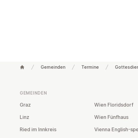
Gemeinden
Termine
Gottesdie
Fußzeile
GEMEINDEN
Graz
Wien Flo­rids­dorf
Linz
Wien Fünfhaus
Ried im Innkreis
Vienna English-sp