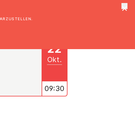
×
tungen
Suche
DARZUSTELLEN.
22
Okt.
09:30