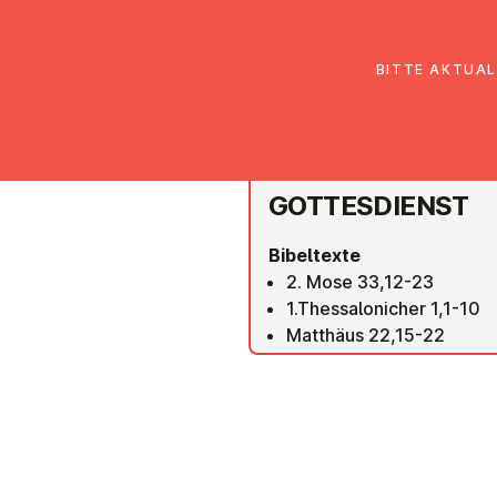
EmK Österreich
Über uns
Gemein
BITTE AKTUAL
EMK ST. PÖLTEN
GOT­TES­DIENST
Bibeltexte
2. Mose 33,12-23
1.Thessalonicher 1,1-10
Matthäus 22,15-22