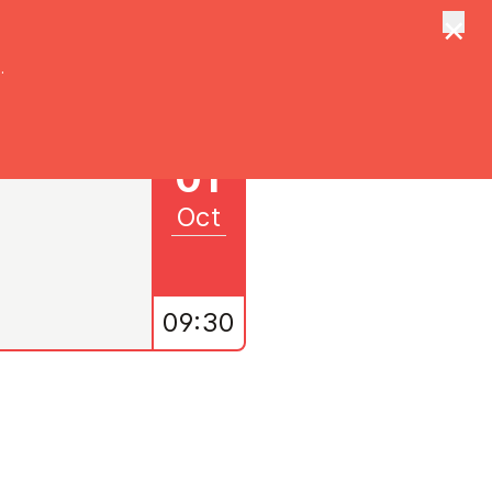
×
tungen
Suche
.
01
Oct
09:30