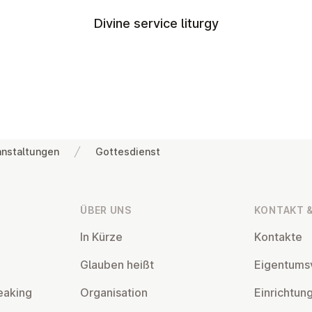
Divine service liturgy
anstaltungen
Gottesdienst
ÜBER UNS
KONTAKT &
In Kürze
Kontakte
Glauben heißt
Ei­gentums­
eaking
Or­gan­isa­tion
Ein­rich­tun