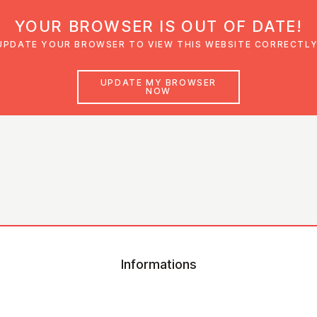
YOUR BROWSER IS OUT OF DATE!
den
Glaubensimpulse
News
Veranstal
UPDATE YOUR BROWSER TO VIEW THIS WEBSITE CORRECTLY
UPDATE MY BROWSER
NOW
Informations