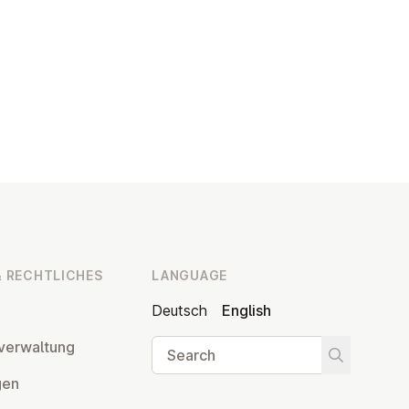
 RECHT­LICHES
LANGUAGE
Deutsch
English
Search
ver­wal­tung
Start searc
­gen