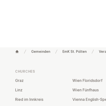
Gemeinden
EmK St. Pölten
Ver
Footer
CHURCHES
Graz
Wien Flor­idsdorf
Linz
Wien Fünfhaus
Ried im Innkreis
Vienna English-Sp