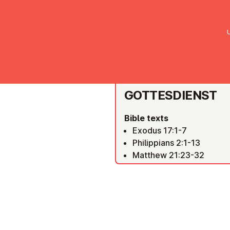
UMC Austria
Über uns
Gemein
EMK ST. PÖLTEN
GOTTES­DI­ENST
Bible texts
Exodus 17:1-7
Philippians 2:1-13
Matthew 21:23-32