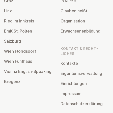
Graz
In Kürze
Linz
Glauben heißt
Ried im Innkreis
Or­gan­isa­tion
EmK St. Pölten
Er­wach­sen­en­bildung
Salzburg
KONTAKT & RECHT­
Wien Flor­idsdorf
LICHES
Wien Fünfhaus
Kontakte
Vienna English-Speaking
Ei­gentums­ver­wal­tung
Bregenz
Ein­rich­tun­gen
Impressum
Datens­chutzerklärung