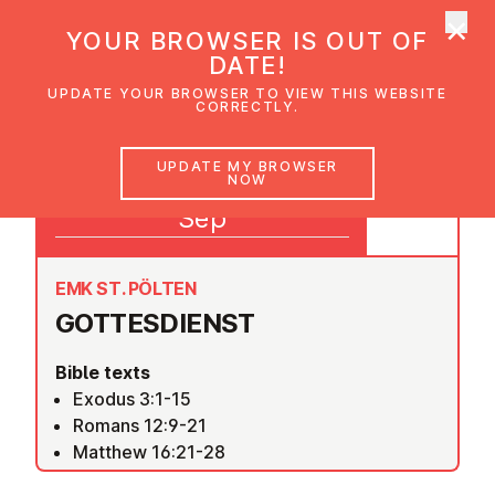
×
UMC Austria
YOUR BROWSER IS OUT OF
Ope
DATE!
UPDATE YOUR BROWSER TO VIEW THIS WEBSITE
CORRECTLY.
03
UPDATE MY BROWSER
NOW
09:30
Sep
EMK ST. PÖLTEN
GOTTES­DI­ENST
Bible texts
Exodus 3:1-15
Romans 12:9-21
Matthew 16:21-28