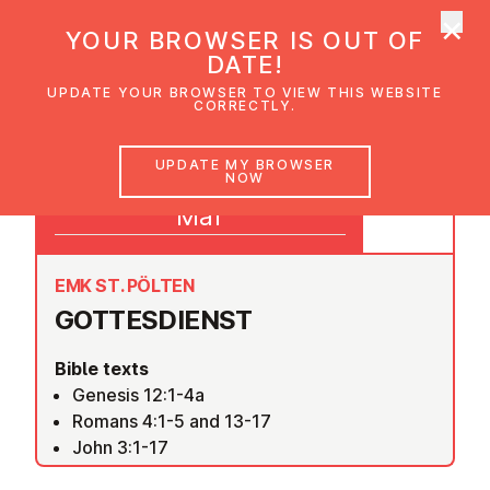
×
UMC Austria
YOUR BROWSER IS OUT OF
Ope
DATE!
UPDATE YOUR BROWSER TO VIEW THIS WEBSITE
CORRECTLY.
05
UPDATE MY BROWSER
NOW
09:30
Mar
EMK ST. PÖLTEN
GOTTES­DI­ENST
Bible texts
Genesis 12:1-4a
Romans 4:1-5 and 13-17
John 3:1-17