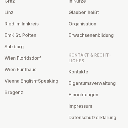
Graz
In Kürze
Linz
Glauben heißt
Ried im Innkreis
Or­gan­isa­tion
EmK St. Pölten
Er­wach­sen­en­bildung
Salzburg
KONTAKT & RECHT­
Wien Flor­idsdorf
LICHES
Wien Fünfhaus
Kontakte
Vienna English-Speaking
Ei­gentums­ver­wal­tung
Bregenz
Ein­rich­tun­gen
Impressum
Datens­chutzerklärung