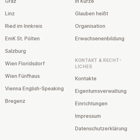
Graz
In Kürze
Linz
Glauben heißt
Ried im Innkreis
Or­gan­isa­tion
EmK St. Pölten
Er­wach­sen­en­bildung
Salzburg
KONTAKT & RECHT­
Wien Flor­idsdorf
LICHES
Wien Fünfhaus
Kontakte
Vienna English-Speaking
Ei­gentums­ver­wal­tung
Bregenz
Ein­rich­tun­gen
Impressum
Datens­chutzerklärung