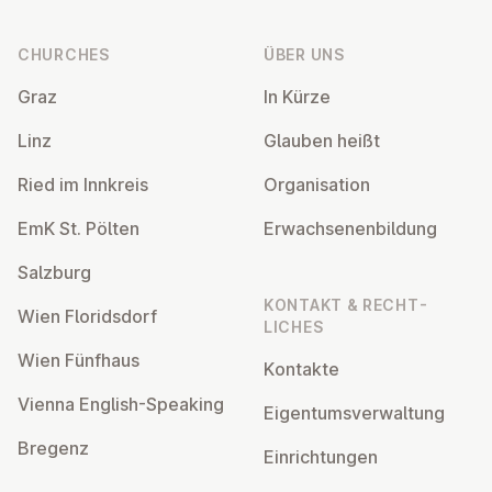
Footer
CHURCHES
ÜBER UNS
Graz
In Kürze
Linz
Glauben heißt
Ried im Innkreis
Or­gan­isa­tion
EmK St. Pölten
Er­wach­sen­en­bildung
Salzburg
KONTAKT & RECHT­
Wien Flor­idsdorf
LICHES
Wien Fünfhaus
Kontakte
Vienna English-Speaking
Ei­gentums­ver­wal­tung
Bregenz
Ein­rich­tun­gen