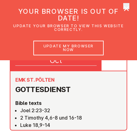
×
UMC Austria
YOUR BROWSER IS OUT OF
Ope
DATE!
UPDATE YOUR BROWSER TO VIEW THIS WEBSITE
CORRECTLY.
23
UPDATE MY BROWSER
NOW
09:30
Oct
EMK ST. PÖLTEN
GOTTES­DI­ENST
Bible texts
Joel 2:23-32
2 Timothy 4,6-8 und 16-18
Luke 18,9-14