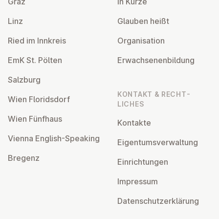
Graz
In Kürze
Linz
Glauben heißt
Ried im Innkreis
Or­gan­isa­tion
EmK St. Pölten
Er­wach­sen­en­bildung
Salzburg
KONTAKT & RECHT­
Wien Flor­idsdorf
LICHES
Wien Fünfhaus
Kontakte
Vienna English-Speaking
Ei­gentums­ver­wal­tung
Bregenz
Ein­rich­tun­gen
Impressum
Datens­chutzerklärung