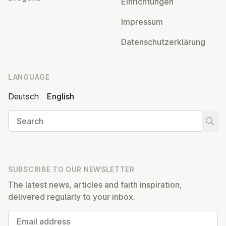
Ein­rich­tun­gen
Impressum
Datens­chutzerklärung
LANGUAGE
Deutsch
English
Search
Start
SUBSCRIBE TO OUR NEWSLETTER
The latest news, articles and faith inspiration,
delivered regularly to your inbox.
Email address