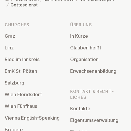
Gottesdienst
Footer
CHURCHES
ÜBER UNS
Graz
In Kürze
Linz
Glauben heißt
Ried im Innkreis
Or­gan­isa­tion
EmK St. Pölten
Er­wach­sen­en­bildung
Salzburg
KONTAKT & RECHT­
Wien Flor­idsdorf
LICHES
Wien Fünfhaus
Kontakte
Vienna English-Speaking
Ei­gentums­ver­wal­tung
Bregenz