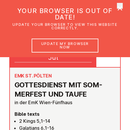
×
UMC Austria
YOUR BROWSER IS OUT OF
Ope
DATE!
UPDATE YOUR BROWSER TO VIEW THIS WEBSITE
CORRECTLY.
03
UPDATE MY BROWSER
NOW
09:30
Jul
EMK ST. PÖLTEN
GOTTES­DI­ENST MIT SOM­
MER­FEST UND TAUFE
in der EmK Wien-Fünfhaus
Bible texts
2 Kings 5,1-14
Galatians 6,1-16