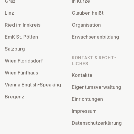
Graz
In Kürze
Linz
Glauben heißt
Ried im Innkreis
Or­gan­isa­tion
EmK St. Pölten
Er­wach­sen­en­bildung
Salzburg
KONTAKT & RECHT­
Wien Flor­idsdorf
LICHES
Wien Fünfhaus
Kontakte
Vienna English-Speaking
Ei­gentums­ver­wal­tung
Bregenz
Ein­rich­tun­gen
Impressum
Datens­chutzerklärung