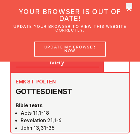
×
UMC Austria
YOUR BROWSER IS OUT OF
Ope
DATE!
UPDATE YOUR BROWSER TO VIEW THIS WEBSITE
CORRECTLY.
15
UPDATE MY BROWSER
NOW
09:30
May
EMK ST. PÖLTEN
GOTTES­DI­ENST
Bible texts
Acts 11,1-18
Revelation 21,1-6
John 13,31-35