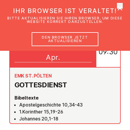
×
EmK Österreich
IHR BROWSER IST VERALTET!
Men
BITTE AKTUALISIEREN SIE IHREN BROWSER, UM DIESE
WEBSITE KORREKT DARZUSTELLEN.
DEN BROWSER JETZT
AKTUALISIEREN
17
09:30
Apr.
EMK ST. PÖLTEN
GOT­TES­DIENST
Bibeltexte
Apostelgeschichte 10,34-43
1.Korinther 15,19-26
Johannes 20,1-18