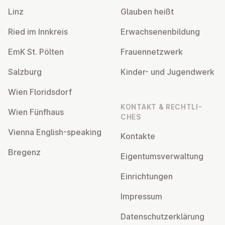
Linz
Glauben heißt
Ried im Innkreis
Er­wach­se­nen­bil­dung
EmK St. Pölten
Frau­en­netz­werk
Salzburg
Kinder- und Ju­gend­werk
Wien Flo­rids­dorf
KONTAKT & RECHT­LI­
Wien Fünfhaus
CHES
Vienna English-speaking
Kontakte
Bregenz
Ei­gen­tums­ver­wal­tung
Ein­rich­tun­gen
Impressum
Da­ten­schutz­er­klä­rung