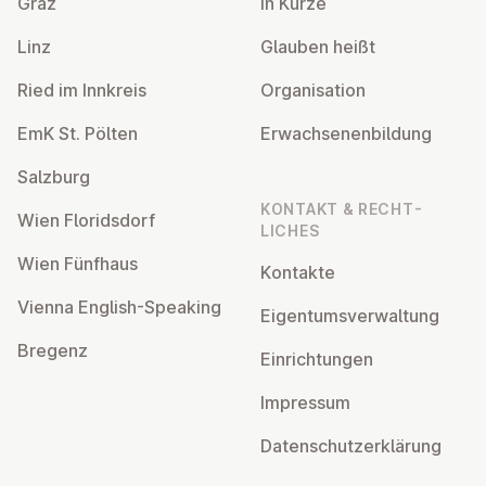
Graz
In Kürze
Linz
Glauben heißt
Ried im Innkreis
Or­gan­isa­tion
EmK St. Pölten
Er­wach­sen­en­bildung
Salzburg
KONTAKT & RECHT­
Wien Flor­idsdorf
LICHES
Wien Fünfhaus
Kontakte
Vienna English-Speaking
Ei­gentums­ver­wal­tung
Bregenz
Ein­rich­tun­gen
Impressum
Datens­chutzerklärung