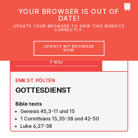
×
UMC Austria
YOUR BROWSER IS OUT OF
Ope
DATE!
UPDATE YOUR BROWSER TO VIEW THIS WEBSITE
CORRECTLY.
20
UPDATE MY BROWSER
NOW
09:30
Feb
EMK ST. PÖLTEN
GOTTES­DI­ENST
Bible texts
Genesis 45,3-11 und 15
1 Corinthians 15,35-38 und 42-50
Luke 6,27-38