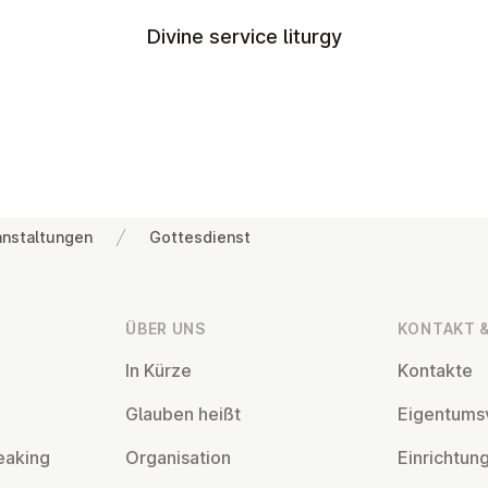
Divine service liturgy
anstaltungen
Gottesdienst
ÜBER UNS
KONTAKT &
In Kürze
Kontakte
Glauben heißt
Ei­gentums­
eaking
Or­gan­isa­tion
Ein­rich­tun