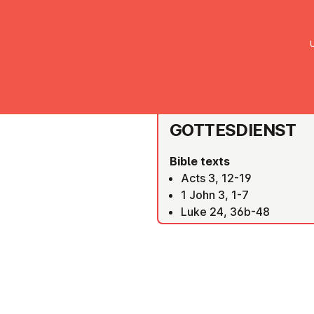
UMC Austria
Über uns
Gemein
EMK ST. PÖLTEN
GOTTES­DI­ENST
Bible texts
Acts 3, 12-19
1 John 3, 1-7
Luke 24, 36b-48