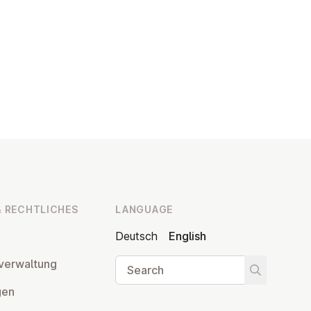
 RECHT­LICHES
LANGUAGE
Deutsch
English
Search
ver­wal­tung
Start searc
­gen