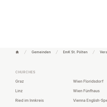
Gemeinden
EmK St. Pölten
Ver
Footer
CHURCHES
Graz
Wien Flor­idsdorf
Linz
Wien Fünfhaus
Ried im Innkreis
Vienna English-Sp