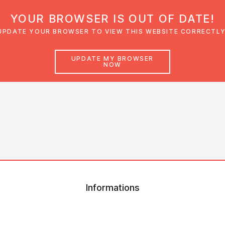
YOUR BROWSER IS OUT OF DATE!
den
Glaubensimpulse
News
Veranstal
UPDATE YOUR BROWSER TO VIEW THIS WEBSITE CORRECTLY
UPDATE MY BROWSER
NOW
Informations