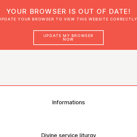
YOUR BROWSER IS OUT OF DATE!
den
Glaubensimpulse
News
Veranstal
UPDATE YOUR BROWSER TO VIEW THIS WEBSITE CORRECTLY
UPDATE MY BROWSER
NOW
Informations
Divine service liturgy