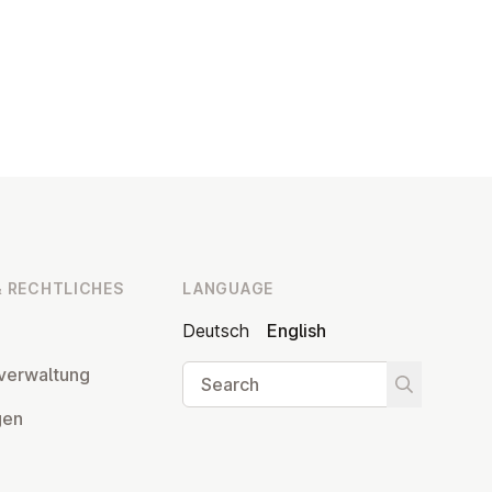
 RECHT­LICHES
LANGUAGE
Deutsch
English
Search
ver­wal­tung
Start searc
­gen