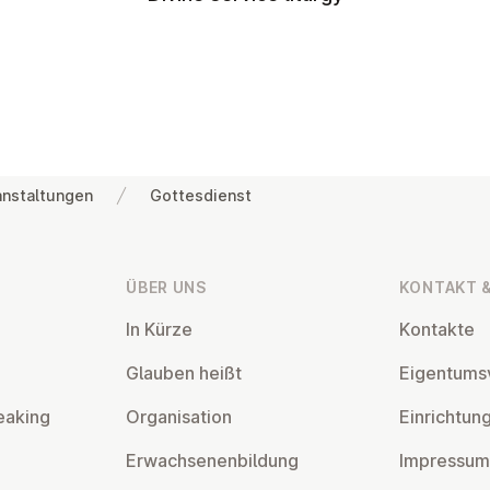
anstaltungen
Gottesdienst
ÜBER UNS
KONTAKT &
In Kürze
Kontakte
Glauben heißt
Ei­gentums­
eaking
Or­gan­isa­tion
Ein­rich­tun
Er­wach­sen­en­bildung
Impressum