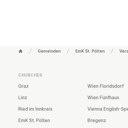
Gemeinden
EmK St. Pölten
Ver
Footer
CHURCHES
Graz
Wien Flor­idsdorf
Linz
Wien Fünfhaus
Ried im Innkreis
Vienna English-Sp
EmK St. Pölten
Bregenz