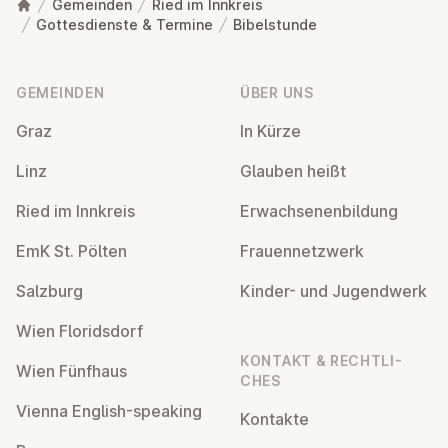
Gemeinden
Ried im Innkreis
Gottesdienste & Termine
Bibelstunde
Fußzeile
GEMEINDEN
ÜBER UNS
Graz
In Kürze
Linz
Glauben heißt
Ried im Innkreis
Er­wach­se­nen­bil­dung
EmK St. Pölten
Frau­en­netz­werk
Salzburg
Kinder- und Ju­gend­werk
Wien Flo­rids­dorf
KONTAKT & RECHT­LI­
Wien Fünfhaus
CHES
Vienna English-speaking
Kontakte