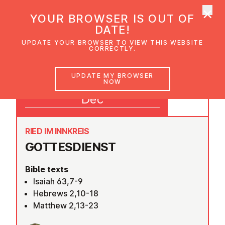
×
UMC Austria
YOUR BROWSER IS OUT OF
Ope
DATE!
UPDATE YOUR BROWSER TO VIEW THIS WEBSITE
CORRECTLY.
28
UPDATE MY BROWSER
NOW
18:30
Dec
RIED IM INNKREIS
GOTTES­DI­ENST
Bible texts
Isaiah 63,7-9
Hebrews 2,10-18
Matthew 2,13-23