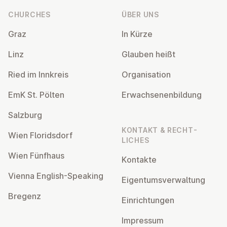
CHURCHES
ÜBER UNS
Graz
In Kürze
Linz
Glauben heißt
Ried im Innkreis
Or­gan­isa­tion
EmK St. Pölten
Er­wach­sen­en­bildung
Salzburg
KONTAKT & RECHT­
Wien Flor­idsdorf
LICHES
Wien Fünfhaus
Kontakte
Vienna English-Speaking
Ei­gentums­ver­wal­tung
Bregenz
Ein­rich­tun­gen
Impressum