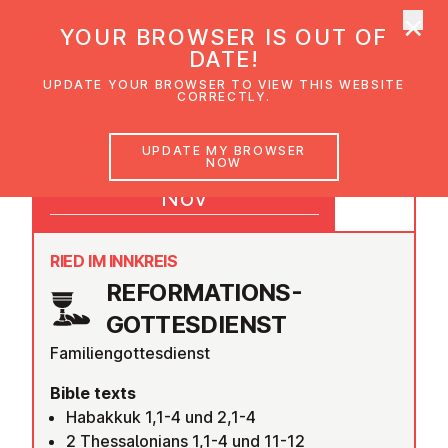
×
UMC Austria
YOUR BROWSER IS OUT OF
Ope
DATE!
UPDATE YOUR BROWSER TO VIEW THIS WEBSITE
CORRECTLY.
02
UPDATE MY BROWSER
NOW
10:00
Nov
RIED IM INNKREIS
RE­FORM­A­TIONS-
GOTTES­DI­ENST
Familiengottesdienst
Bible texts
Habakkuk 1,1-4 und 2,1-4
2 Thessalonians 1,1-4 und 11-12