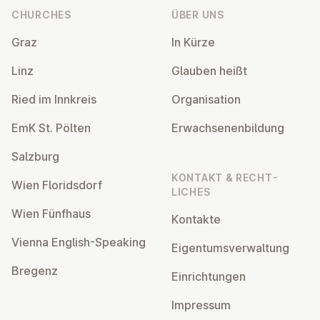
CHURCHES
ÜBER UNS
Graz
In Kürze
Linz
Glauben heißt
Ried im Innkreis
Or­gan­isa­tion
EmK St. Pölten
Er­wach­sen­en­bildung
Salzburg
KONTAKT & RECHT­
Wien Flor­idsdorf
LICHES
Wien Fünfhaus
Kontakte
Vienna English-Speaking
Ei­gentums­ver­wal­tung
Bregenz
Ein­rich­tun­gen
Impressum