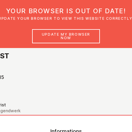
YOUR BROWSER IS OUT OF DATE!
den
Glaubensimpulse
News
Veranstal
UPDATE YOUR BROWSER TO VIEW THIS WEBSITE CORRECTLY
UPDATE MY BROWSER
NOW
NST
15
ist
Jugendwerk
Informations