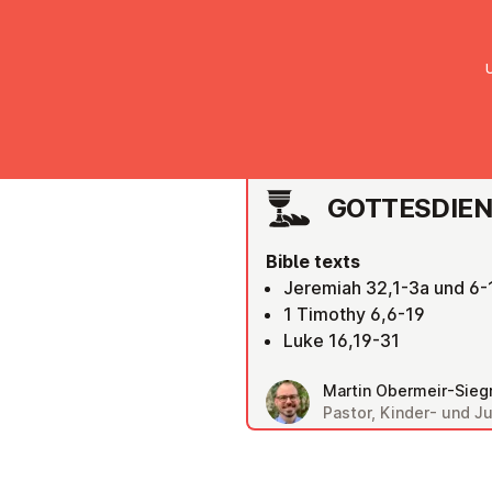
UMC Austria
Über uns
Gemein
RIED IM INNKREIS
GOTTES­DI­E
Bible texts
Jeremiah 32,1-3a und 6-
1 Timothy 6,6-19
Luke 16,19-31
Martin Obermeir-Siegr
Pastor, Kinder- und 