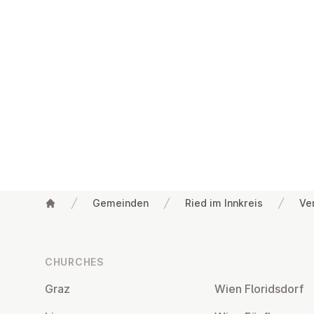
Gemeinden
Ried im Innkreis
Ve
Footer
CHURCHES
Graz
Wien Flor­idsdorf