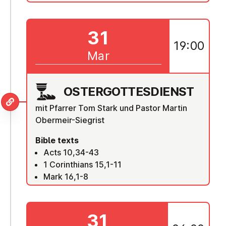
31
19:00
Mar
OS­TER­GOTTES­DI­ENST
mit Pfarrer Tom Stark und Pastor Martin
Obermeir-Siegrist
Bible texts
Acts 10,34-43
1 Corinthians 15,1-11
Mark 16,1-8
31