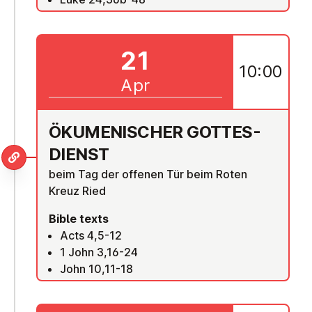
21
10:00
Apr
ÖKU­MEN­IS­CHER GOTTES­
DI­ENST
beim Tag der offenen Tür beim Roten
Kreuz Ried
Bible texts
Acts 4,5-12
1 John 3,16-24
John 10,11-18