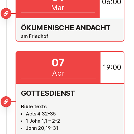
06:00
Mar
ÖKU­MEN­IS­CHE ANDACHT
am Friedhof
07
19:00
Apr
GOTTES­DI­ENST
Bible texts
Acts 4,32-35
1 John 1,1 – 2-2
John 20,19-31