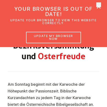
×
UMC Austria
YOUR BROWSER IS OUT OF
Ope
DATE!
UPDATE YOUR BROWSER TO VIEW THIS WEBSITE
CORRECTLY.
GEMEINDEBRIEF RIED OSTERN 2024
UPDATE MY BROWSER
NOW
Bezirks­ver­s­ammlung
und
Os­ter­freude
Am Sonntag beginnt mit der Karwoche der
Höhepunkt der Passionszeit. Biblische
Kurzandachten zu jedem Tag in der Karwoche
bietet die Österreichische Bibelgesellschaft an.