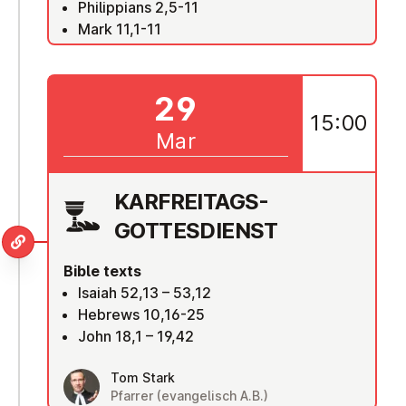
Philippians 2,5-11
Mark 11,1-11
29
15:00
Mar
KAR­FREIT­AGS-
GOTTES­DI­ENST
Bible texts
Isaiah 52,13 – 53,12
Hebrews 10,16-25
John 18,1 – 19,42
Tom Stark
Pfarrer (evangelisch A.B.)