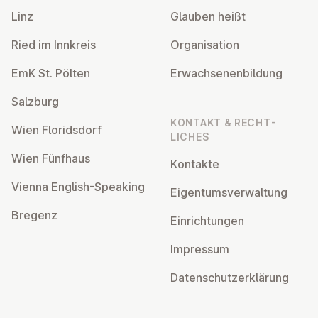
Linz
Glauben heißt
Ried im Innkreis
Or­gan­isa­tion
EmK St. Pölten
Er­wach­sen­en­bildung
Salzburg
KONTAKT & RECHT­
Wien Flor­idsdorf
LICHES
Wien Fünfhaus
Kontakte
Vienna English-Speaking
Ei­gentums­ver­wal­tung
Bregenz
Ein­rich­tun­gen
Impressum
Datens­chutzerklärung