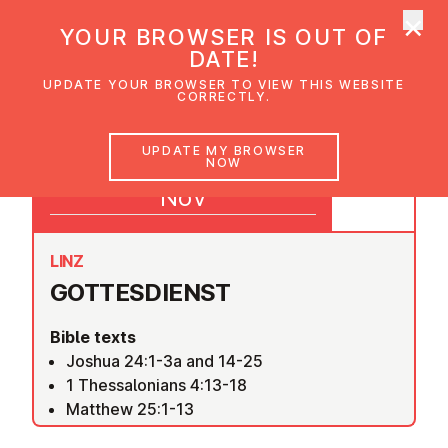
×
UMC Austria
YOUR BROWSER IS OUT OF
Ope
DATE!
UPDATE YOUR BROWSER TO VIEW THIS WEBSITE
CORRECTLY.
08
UPDATE MY BROWSER
NOW
09:30
Nov
LINZ
GOTTES­DI­ENST
Bible texts
Joshua 24:1-3a and 14-25
1 Thessalonians 4:13-18
Matthew 25:1-13