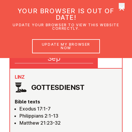
×
UMC Austria
YOUR BROWSER IS OUT OF
Ope
DATE!
UPDATE YOUR BROWSER TO VIEW THIS WEBSITE
CORRECTLY.
27
UPDATE MY BROWSER
NOW
09:30
Sep
LINZ
GOTTES­DI­ENST
Bible texts
Exodus 17:1-7
Philippians 2:1-13
Matthew 21:23-32