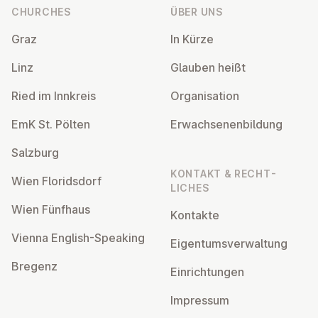
CHURCHES
ÜBER UNS
Graz
In Kürze
Linz
Glauben heißt
Ried im Innkreis
Or­gan­isa­tion
EmK St. Pölten
Er­wach­sen­en­bildung
Salzburg
KONTAKT & RECHT­
Wien Flor­idsdorf
LICHES
Wien Fünfhaus
Kontakte
Vienna English-Speaking
Ei­gentums­ver­wal­tung
Bregenz
Ein­rich­tun­gen
Impressum